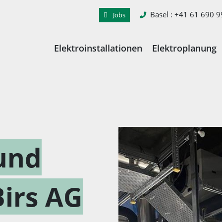
Basel
: +41 61 690 9
Jobs
Elektroinstallationen
Elektroplanung
und
irs AG