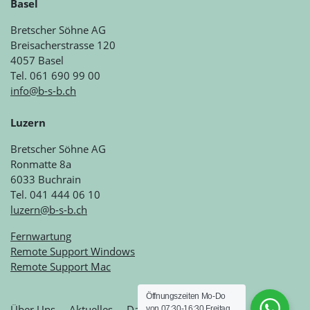
Basel
Bretscher Söhne AG
Breisacherstrasse 120
4057 Basel
Tel. 061 690 99 00
info@b-s-b.ch
Luzern
Bretscher Söhne AG
Ronmatte 8a
6033 Buchrain
Tel. 041 444 06 10
luzern@b-s-b.ch
Fernwartung
Remote Support Windows
Remote Support Mac
Öffnungszeiten Mo-Do
Über Uns
Aktuelles
Datenschutz
Kontakt
von 07:30-16:30 Freitag